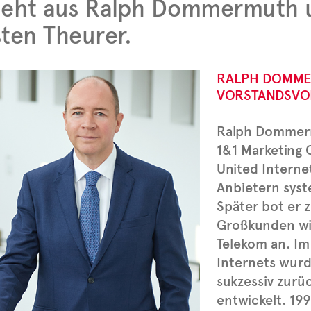
teht aus Ralph Dommermuth 
ten Theurer.
RALPH DOMM
VORSTANDSVOR
Ralph Dommerm
1&1 Marketing
United Interne
Anbietern syst
Später bot er z
Großkunden wi
Telekom an. Im
Internets wurd
sukzessiv zurü
entwickelt. 19