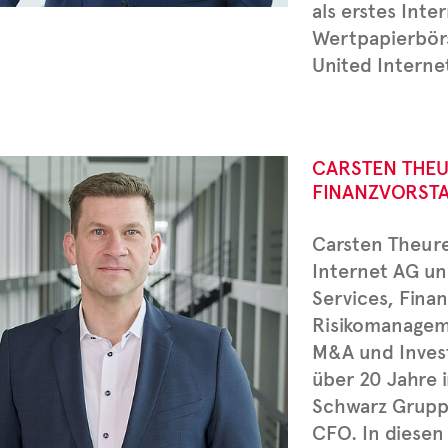
als erstes Int
Wertpapierbör
United Interne
CARSTEN THE
FINANZVORSTA
Carsten Theure
Internet AG un
Services, Fina
Risikomanageme
M&A und Invest
über 20 Jahre 
Schwarz Gruppe
CFO. In diesen 