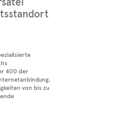
rsatel
ftsstandort
zialisierte
chs
er 400 der
Internetanbindung.
gkeiten von bis zu
itende