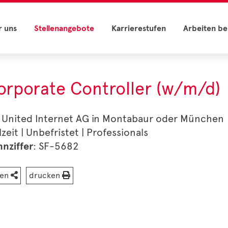
r uns
Stellenangebote
Karrierestufen
Arbeiten be
orporate Controller (w/m/d)
 United Internet AG in Montabaur oder München
lzeit | Unbefristet | Professionals
nziffer
: SF-5682
len
drucken