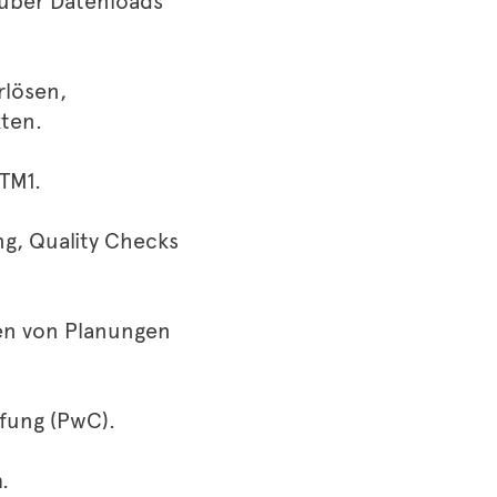
 über Datenloads
rlösen,
ten.
TM1.
ng, Quality Checks
en von Planungen
üfung (PwC).
.