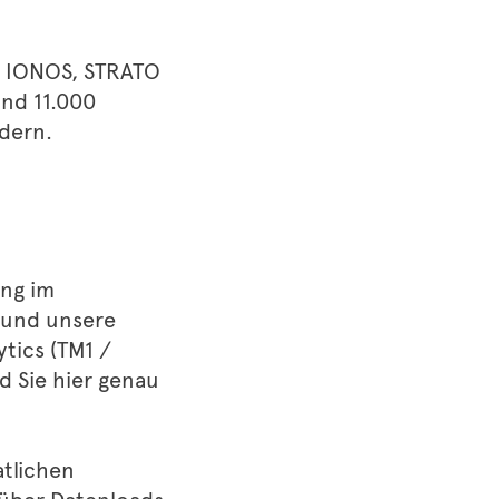
E, IONOS, STRATO
und 11.000
dern.
ung im
 und unsere
tics (TM1 /
d Sie hier genau
tlichen