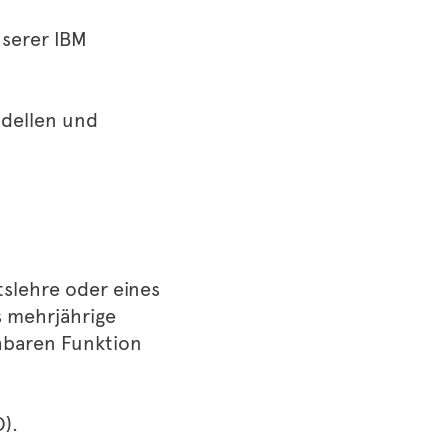
nserer IBM
odellen und
tslehre oder eines
s mehrjährige
chbaren Funktion
).