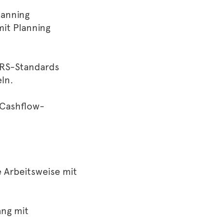
lanning
it Planning
FRS-Standards
ln.
 Cashflow-
e Arbeitsweise mit
ng mit