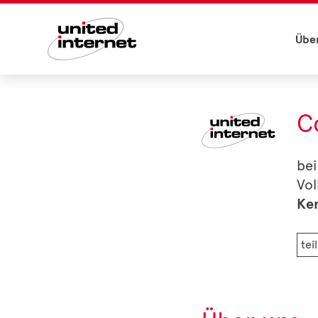
Übe
C
bei
Vol
Ken
tei