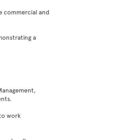
dge commercial and
monstrating a
 Management,
nts.
 to work