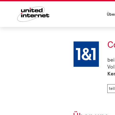
Übe
C
bei
Vol
Ken
tei