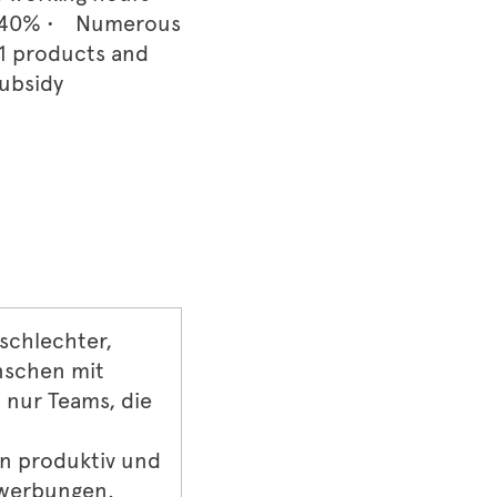
 to 40% • Numerous
&1 products and
subsidy
schlechter,
nschen mit
 nur Teams, die
n produktiv und
ewerbungen.