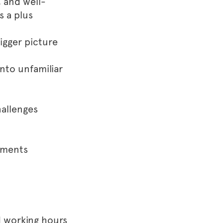
, and well-
s a plus
igger picture
into unfamiliar
hallenges
nments
d working hours