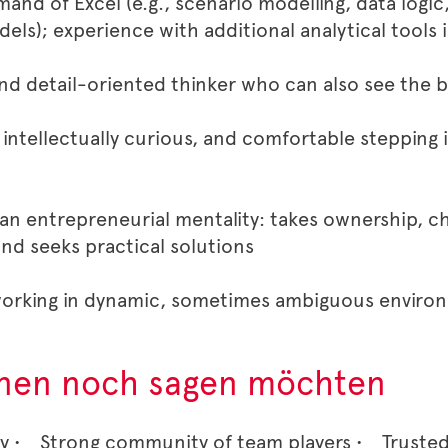
and of Excel (e.g., scenario modelling, data logic
ls); experience with additional analytical tools i
nd detail-oriented thinker who can also see the b
 intellectually curious, and comfortable stepping 
n entrepreneurial mentality: takes ownership, c
nd seeks practical solutions
orking in dynamic, sometimes ambiguous enviro
hnen noch sagen möchten
ry • Strong community of team players • Truste