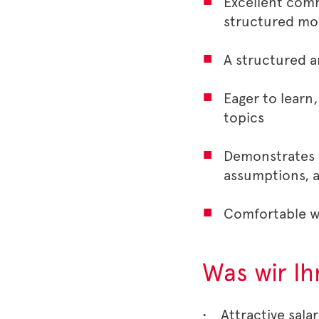
Excellent comm
structured mode
A structured a
Eager to learn,
topics
Demonstrates a
assumptions, a
Comfortable w
Was wir I
• Attractive sala