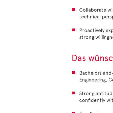
Collaborate wi
technical pers
Proactively ex
strong willing
Das wünsc
Bachelors and/
Engineering, 
Strong aptitude
confidently wi