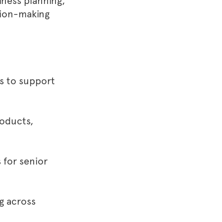
iness planning,
sion-making
s to support
roducts,
 for senior
g across