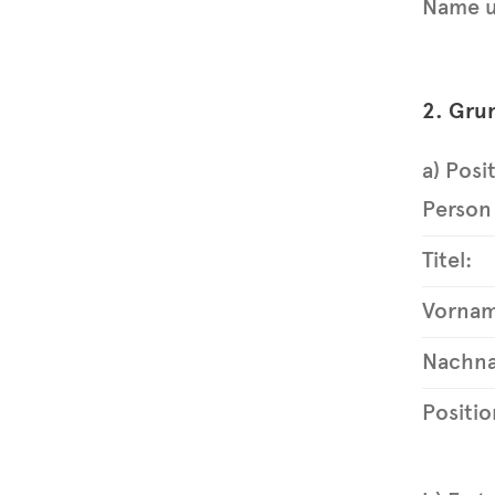
Name u
2. Gru
a) Posi
Person 
Titel:
Vornam
Nachna
Positio