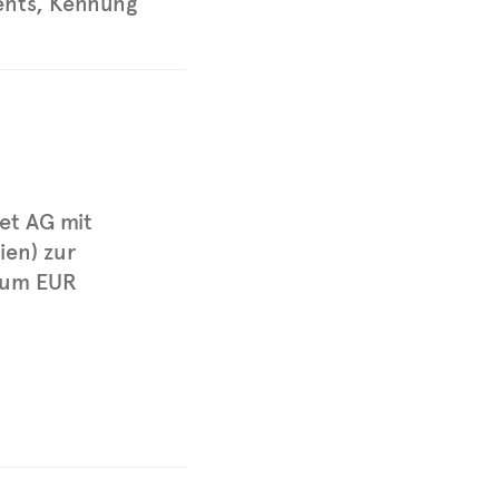
ents, Kennung
et AG mit
ien) zur
 um EUR