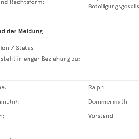
nd Rechtsform:
Beteiligungsgesell
nd der Meldung
tion / Status
steht in enger Beziehung zu:
e:
Ralph
me(n):
Dommermuth
n:
Vorstand