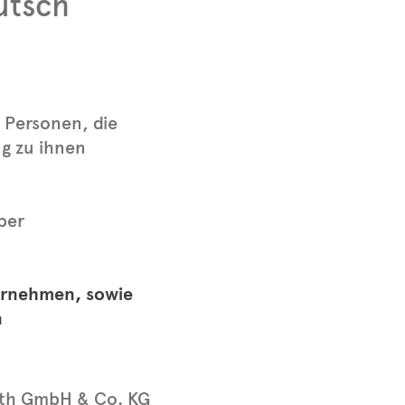
utsch
 Personen, die
g zu ihnen
ber
hrnehmen, sowie
n
th GmbH & Co. KG