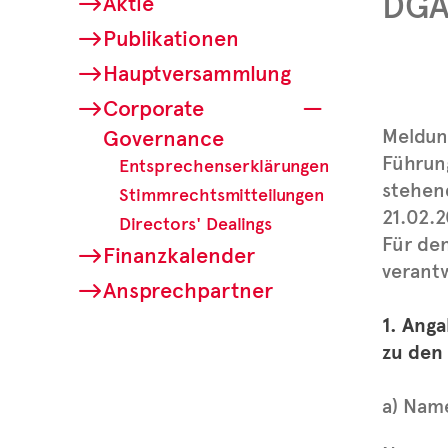
DGA
Aktie
Publikationen
Hauptversammlung
Corporate
Meldun
Governance
Führun
Entsprechenserklärungen
stehen
Stimmrechtsmitteilungen
21.02.2
Directors' Dealings
Für den
Finanzkalender
verantw
Ansprechpartner
1. Ang
zu den
a) Nam