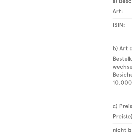
a) Bes
Art:
ISIN:
b) Art 
Bestell
wechse
Besich
10.000
c) Prei
Preis(e
nicht b