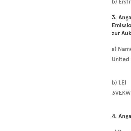
b) Ers
3. Ang
Emissio
zur Auk
a) Nam
United
b) LEI
3VEKW
4. Ang