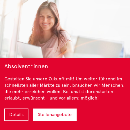
Absolvent*innen
Gestalten Sie unsere Zukunft mit! Um weiter führend im
schnellsten aller Märkte zu sein, brauchen wir Menschen,
die mehr erreichen wollen. Bei uns ist durchstarten
erlaubt, erwünscht – und vor allem: möglich!
Details
Stellenangebote