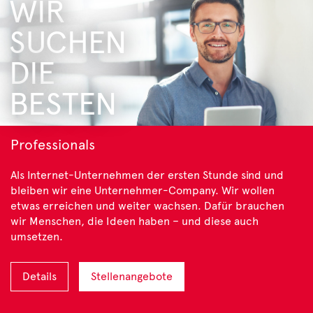
WIR
SUCHEN
DIE
BESTEN
Professionals
Als Internet-Unternehmen der ersten Stunde sind und
bleiben wir eine Unternehmer-Company. Wir wollen
etwas erreichen und weiter wachsen. Dafür brauchen
wir Menschen, die Ideen haben – und diese auch
umsetzen.
Details
Stellenangebote