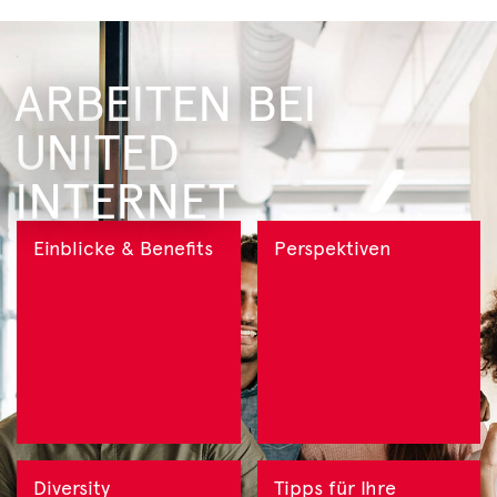
ARBEITEN BEI
UNITED
INTERNET
Einblicke & Benefits
Perspektiven
Diversity
Tipps für Ihre